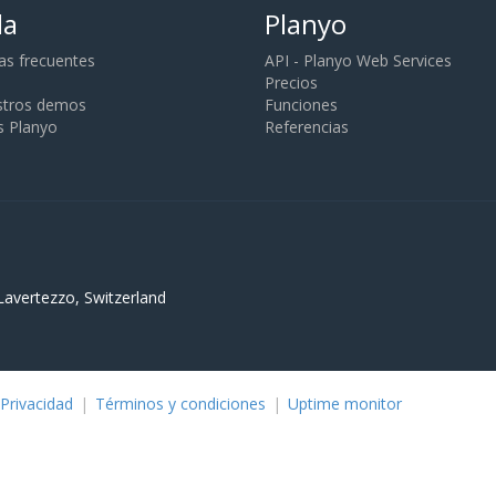
da
Planyo
as frecuentes
API - Planyo Web Services
Precios
stros demos
Funciones
s Planyo
Referencias
Lavertezzo, Switzerland
Privacidad
|
Términos y condiciones
|
Uptime monitor