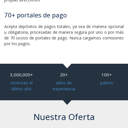
70+ portales de pago
Acepta depósitos de pagos totales, ya sea de manera opcional
u obligatoria, procesadas de manera segura por uno o por más
de 70 socios de portales de pago. Nunca cargamos comisiones
por los pagos.
3,000,000+
20+
100+
reservas el
años de
países
último año
experiencia
Nuestra Oferta
Da clic a este enlace para ver nuestros precios estándar. Para los