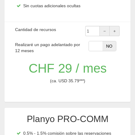
Prueba sin obligaciones durante 30 días

Sin cuotas adicionales ocultas

Cantidad de recursos
−
+
Realizaré un pago adelantado por
SI
NO
12 meses
CHF 29 / mes
(ca. USD 35.79***)
Planyo PRO-COMM